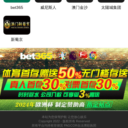
服务案例
1488威尼斯资讯
走进1488威尼斯
热门关键词：
洁净室设备
-
无菌工作台
-
环境监测仪器
-
医用洁净设
备
-
净化设备厂家
当前位置：
首页
»
空气净化设备
»
洁净工作台
prev
next
查看全部大图
洁净工作台
【产品介绍】：
这是一种通用性较强的局部净化工作台，采用可
调风量风机系统、轻触型开关调节风速大小，保证工作区风速始
终处于理想状态。
【产品用途】：
它广泛用于医疗卫生、制药、生化实验、电子、
精密仪器、仪表、印刷等行业。