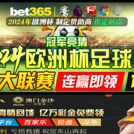
藏本站
-
网站地图
ipment and testing equipment customization experts