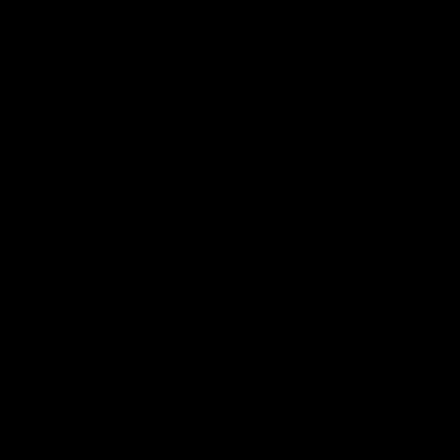
Y09-316DS型激光尘埃粒子计数器
查看详情
在线咨询