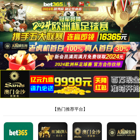
1488威尼斯
苏州1488威尼斯洁净科技股份有限公司欢迎您！
老网站入口
-
收
藏本站
-
网站地图