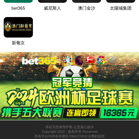
无菌空气净化设备及检测仪器定制专家
Sterile air purification
equipment and testing equipment customization experts
服务热线：
4006-555-379
1488威尼斯首页
空气净化设备
无菌隔离设备
环境检测仪器
服务案例
1488威尼斯资讯
走进1488威尼斯
热门关键词：
洁净室设备
-
无菌工作台
-
环境监测仪器
-
医用洁净设
备
-
净化设备厂家
当前位置：
首页
»
1488威尼斯洁净产品中心