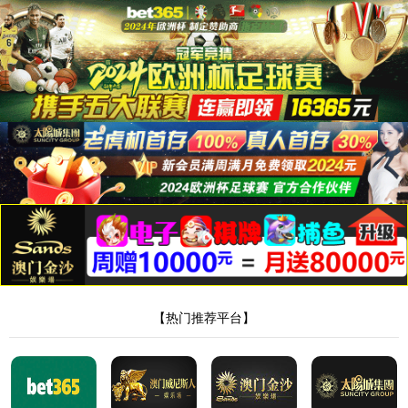
1488威尼斯
苏州1488威尼斯洁净科技股份有限公司欢迎您！
老网站入口
-
收
藏本站
-
网站地图