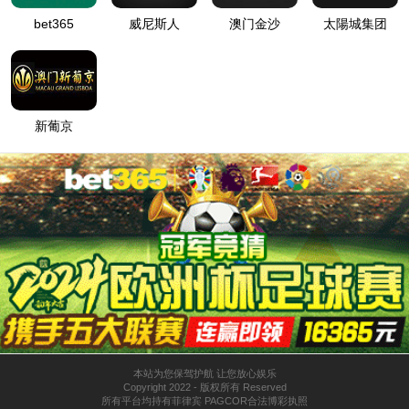
无菌空气净化设备及检测仪器定制专家
Sterile air purification
equipment and testing equipment customization experts
服务热线：
4006-555-379
1488威尼斯首页
空气净化设备
无菌隔离设备
环境检测仪器
服务案例
1488威尼斯资讯
走进1488威尼斯
热门关键词：
空气质量检测仪器
-
医用超净工作台
-
苏州无菌隔离
器
-
环境监测设备厂家