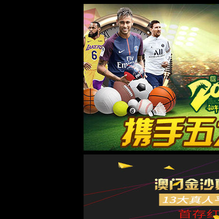
1488威尼斯
苏州1488威尼斯洁净科技股份有限公司欢迎您！
老网站入口
-
收
无菌空气净化设备及检测仪器定制专家
Sterile air purification equ