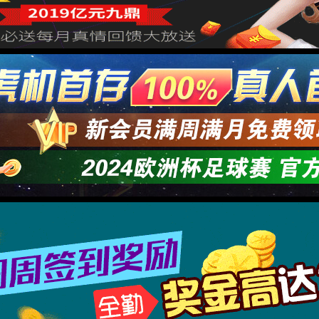
器
-
环境监测设备厂家