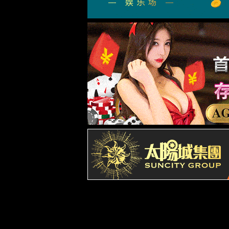
走进1488威尼斯
严格品控
生产基地
1488威尼斯团队
荣誉资质
联系1488威尼斯
当前位置：
首页
»
荣誉资质
»
江苏省科技型中小企业证书