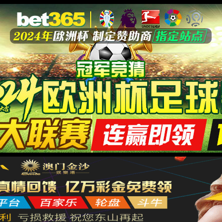
藏本站
-
网站地图
ipment and testing equipment customization experts