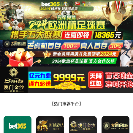
1488威尼斯
苏州1488威尼斯洁净科技股份有限公司欢迎您！
老网站入口
-
收
藏本站
-
网站地图