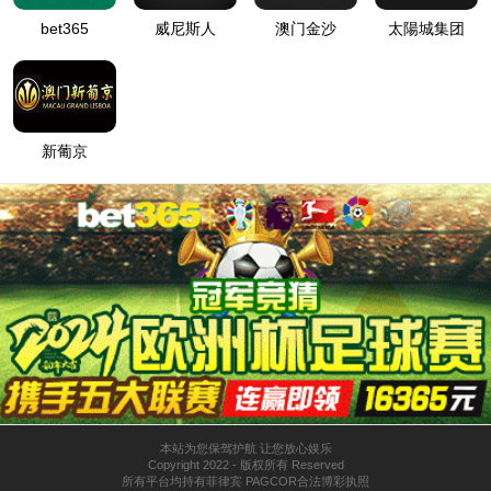
无菌空气净化设备及检测仪器定制专家
Sterile air purification
equipment and testing equipment customization experts
服务热线：
4006-555-379
1488威尼斯首页
空气净化设备
无菌隔离设备
环境检测仪器
服务案例
1488威尼斯资讯
走进1488威尼斯
热门关键词：
洁净室设备
-
无菌工作台
-
环境监测仪器
-
医用洁净设
备
-
净化设备厂家