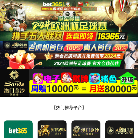
1488威尼斯
苏州1488威尼斯洁净科技股份有限公司欢迎您！
老网站入口
-
收
藏本站
-
网站地图