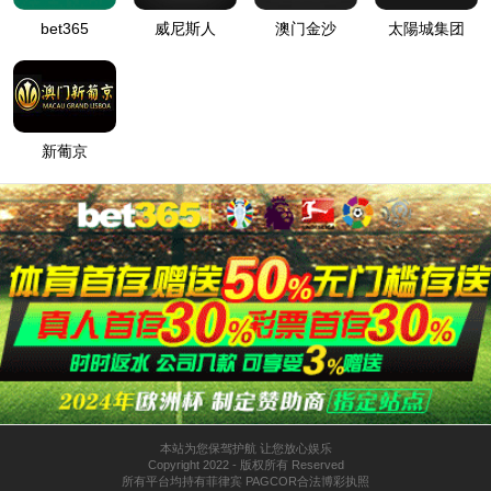
无菌空气净化设备及检测仪器定制专家
Sterile air purification
equipment and testing equipment customization experts
服务热线：
4006-555-379
1488威尼斯首页
空气净化设备
无菌隔离设备
环境检测仪器
服务案例
1488威尼斯资讯
走进1488威尼斯
热门关键词：
洁净室设备
-
无菌工作台
-
环境监测仪器
-
医用洁净设
备
-
净化设备厂家
当前位置：
首页
»
环境检测仪器
»
环境检测仪器