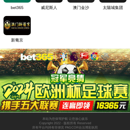
无菌空气净化设备及检测仪器定制专家
Sterile air purification
equipment and testing equipment customization experts
服务热线：
4006-555-379
1488威尼斯首页
空气净化设备
无菌隔离设备
环境检测仪器
服务案例
1488威尼斯资讯
走进1488威尼斯
热门关键词：
洁净室设备
-
无菌工作台
-
环境监测仪器
-
医用洁净设
备
-
净化设备厂家
当前位置：
首页
»
空气净化设备
»
负压称量台