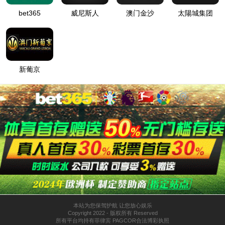
无菌空气净化设备及检测仪器定制专家
Sterile air purification
equipment and testing equipment customization experts
服务热线：
4006-555-379
1488威尼斯首页
空气净化设备
无菌隔离设备
环境检测仪器
服务案例
1488威尼斯资讯
走进1488威尼斯
热门关键词：
洁净室设备
-
无菌工作台
-
环境监测仪器
-
医用洁净设
备
-
净化设备厂家
当前位置：
首页
»
空气净化设备
»
净化烘箱
数据更新中......