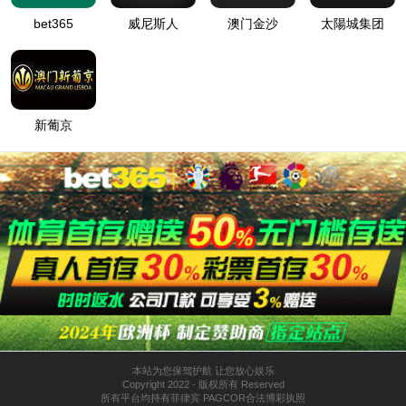
无菌空气净化设备及检测仪器定制专家
Sterile air purification
equipment and testing equipment customization experts
服务热线：
4006-555-379
1488威尼斯首页
空气净化设备
无菌隔离设备
环境检测仪器
服务案例
1488威尼斯资讯
走进1488威尼斯
热门关键词：
洁净室设备
-
无菌工作台
-
环境监测仪器
-
医用洁净设
备
-
净化设备厂家
当前位置：
首页
»
空气净化设备
»
洁净工作台，超净工作台