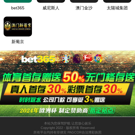
无菌空气净化设备及检测仪器定制专家
Sterile air purification
equipment and testing equipment customization experts
服务热线：
4006-555-379
1488威尼斯首页
空气净化设备
无菌隔离设备
环境检测仪器
服务案例
1488威尼斯资讯
走进1488威尼斯
热门关键词：
洁净室设备
-
无菌工作台
-
环境监测仪器
-
医用洁净设
备
-
净化设备厂家