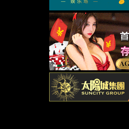
当前位置：
首页
»
空气净化设备
»
空气过滤器
»
空气过滤器高效