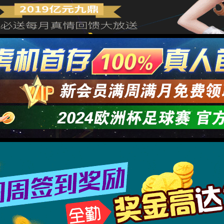
备
-
净化设备厂家