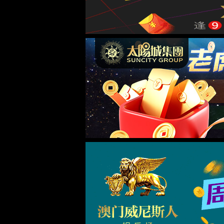
服务热线：
4006-555-379
1488威尼斯首页
空气净化设备
无菌隔离设备
环境检测仪器
服务案例
1488威尼斯资讯
走进1488威尼斯
热门关键词：
洁净室设备
-
无菌工作台
-
环境监测仪器
-
医用洁净设