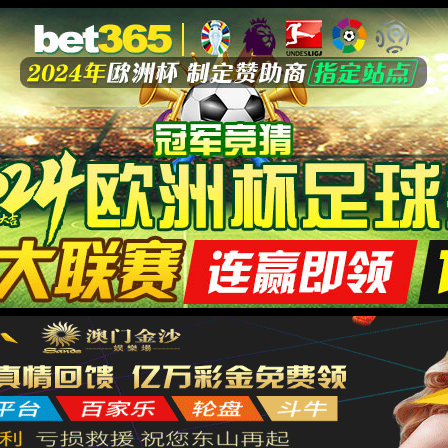
藏本站
-
网站地图
ipment and testing equipment customization experts